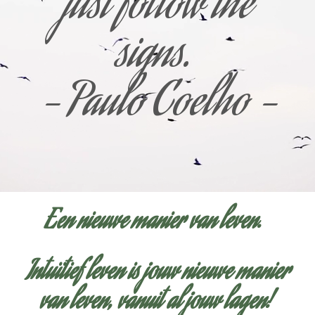
just follow the
signs.
- Paulo Coelho -
Een nieuwe manier van leven.
Intuïtief leven is jouw nieuwe manier
van leven, vanuit al jouw lagen!