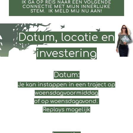
IK GA OP REIS NAAR EEN VOLGENDE
CONNECTIE MET MIJN INNERLIJKE
STEM. IK MELD MIJ NU AAN!
Datum, locatie en
investering
Datum:
Je kan instappen in een traject op
woensdagvoormiddag
of op woensdagavond.
Replays mogelijk