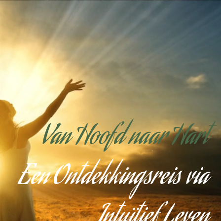
Van Hoofd naar Hart
Een Ontdekkingsreis via
Intuïtief Leven