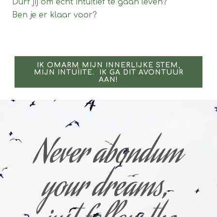
Durf jij om echt intuïtief te gaan leven?
Ben je er klaar voor?
IK OMARM MIJN INNERLIJKE STEM,
MIJN INTUÏITE. IK GA DIT AVONTUUR
AAN!
Never abondum
your dreams,