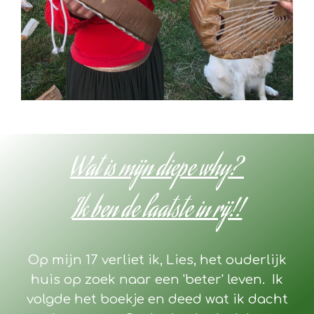
Wat is mijn diepe why?
Ik ben de laatste in rij!!
Op mijn 17 verliet ik, Lies, het ouderlijk
huis op zoek naar een 'beter' leven. Ik
volgde het boekje en deed wat ik dacht