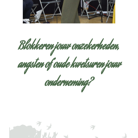
Blokkeren jouw onzekerheden,
angsten of oude kwetsuren jouw
onderneming?